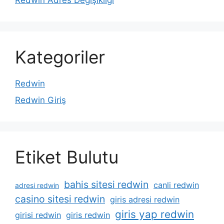
Kategoriler
Redwin
Redwin Giriş
Etiket Bulutu
bahis sitesi redwin
canli redwin
adresi redwin
casino sitesi redwin
giris adresi redwin
giris yap redwin
girisi redwin
giris redwin