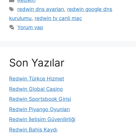
Redwin
Etiketler
redwin dns ayarları
,
redwin google dns
kurulumu
,
redwin tv canli maç
Yorum yap
Son Yazılar
Redwin Türkçe Hizmet
Redwin Global Casino
Redwin Sportsbook Girişi
Redwin Piyango Oyunları
Redwin İletişim Güvenilirliği
Redwin Bahis Kaydı