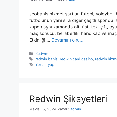
seobahis hizmet şartları futbol, ​​voleybol
futbolunun yanı sıra diğer çeşitli spor dall
kupon aynı zamanda alt, üst, tek, çift, oyunc
maç sonucu, beraberlik, handikap ve maç s
Etkinliği …
Devamını oku…
Kategoriler
Redwin
Etiketler
redwin bahis
,
redwin canlı casino
,
redwin hizme
Yorum yap
Redwin Şikayetleri
Mayıs 15, 2024
Yazarı:
admin