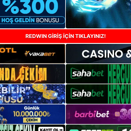
REDWIN GİRİŞ İÇİN TIKLAYINIZ!