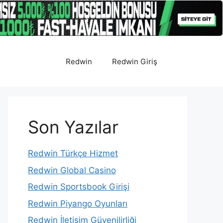
Redwin
Redwin Giriş
Son Yazılar
Redwin Türkçe Hizmet
Redwin Global Casino
Redwin Sportsbook Girişi
Redwin Piyango Oyunları
Redwin İletişim Güvenilirliği