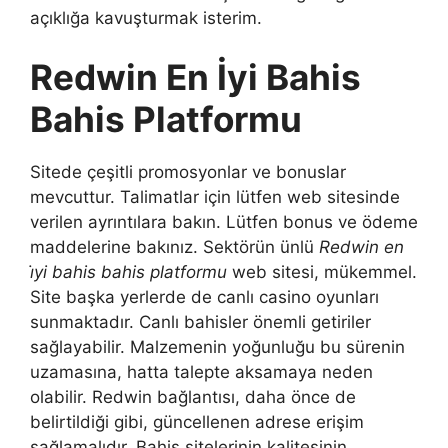
açıklığa kavuşturmak isterim.
Redwin En İyi Bahis
Bahis Platformu
Sitede çeşitli promosyonlar ve bonuslar
mevcuttur. Talimatlar için lütfen web sitesinde
verilen ayrıntılara bakın. Lütfen bonus ve ödeme
maddelerine bakınız. Sektörün ünlü
Redwin en
i̇yi bahis bahis platformu
web sitesi, mükemmel.
Site başka yerlerde de canlı casino oyunları
sunmaktadır. Canlı bahisler önemli getiriler
sağlayabilir. Malzemenin yoğunluğu bu sürenin
uzamasına, hatta talepte aksamaya neden
olabilir. Redwin bağlantısı, daha önce de
belirtildiği gibi, güncellenen adrese erişim
sağlamalıdır. Bahis sitelerinin kalitesinin