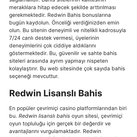
meraklılara hitap edecek şekilde arttırılması
gerekmektedir. Redwin Bahis bonuslarına
bugün kaydolun. Önceliği verdiğinizden emin
olun. Bu sitenin deneyimli ve nitelikli kadrosuyla
7/24 canlı destek vermesi, üyelerinin
deneyimlerini çok ciddiye aldıklarını
göstermektedir. Bu, güvenilir ve sahte bahis
siteleri arasında ayrım yapmayı nispeten
kolaylaştırır. Bu web sitesinde çok sayıda bahis
seçeneği mevcuttur.
Redwin Lisanslı Bahis
En popüler çevrimiçi casino platformlarından biri
bu.
Redwin lisanslı bahis
oyun sitesi, çevrimiçi
oyun topluluğu için gerçek bir değerdir ve
avantajlarını vurgulamaktadır. Redwin