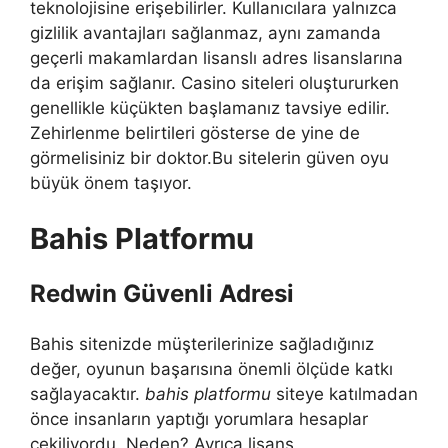
teknolojisine erişebilirler. Kullanıcılara yalnızca
gizlilik avantajları sağlanmaz, aynı zamanda
geçerli makamlardan lisanslı adres lisanslarına
da erişim sağlanır. Casino siteleri oluştururken
genellikle küçükten başlamanız tavsiye edilir.
Zehirlenme belirtileri gösterse de yine de
görmelisiniz bir doktor.Bu sitelerin güven oyu
büyük önem taşıyor.
Bahis Platformu
Redwin Güvenli Adresi
Bahis sitenizde müşterilerinize sağladığınız
değer, oyunun başarısına önemli ölçüde katkı
sağlayacaktır.
bahis platformu
siteye katılmadan
önce insanların yaptığı yorumlara hesaplar
çekiliyordu. Neden? Ayrıca lisans,