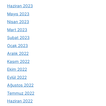
Haziran 2023
Mayıs 2023
Nisan 2023
Mart 2023
Şubat 2023
Ocak 2023
Aralık 2022
Kasım 2022
Ekim 2022
Eylül 2022
Ağustos 2022
Temmuz 2022
Haziran 2022