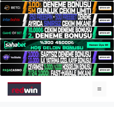
İçeriğe
atla
Menü