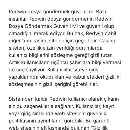
Redwin dosya göndermek güvenli mi Bazı
insanlar Redwin dosya göndermenin Redwin
Dosya Göndermek Güvenli Mi ve güvenli olup
olmadığını merak ediyor. Bu hak, Redwin dahil
diğer tüm casino siteleri için geçerlidir. Casino
siteleri, özellikle izin verildiği durumlarda
kullanıcı bilgilerini sözleşme gereği gizli tutar.
Artık kullanıcıların üçüncü şahıslara bilgi vermesi
de suç sayılıyor. Kullanıcılar siteye giriş
yaptıklarında okudukları ve kabul ettikleri gizlilik
sözleşmesinin gizli içeriğini görebilirler.
Sistemden kaldır Redwin kullanıcı olarak çıkarın
siz bu seçeneklerle sağlanır. Kullanıcılar, kayıt
veya giriş sırasında web sitesinin güvenlik
politikasının ayrıntılarını görebilir. Bu garanti,
web sitesinin alt kısmında bulunan “Gizlilik