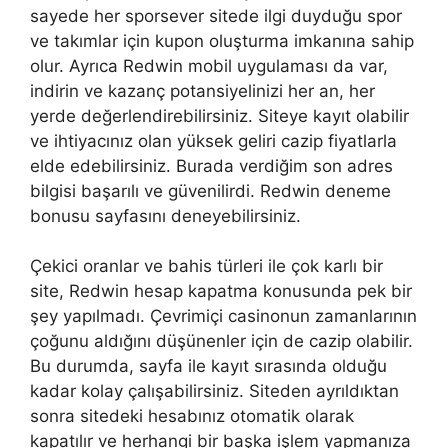
sayede her sporsever sitede ilgi duyduğu spor
ve takımlar için kupon oluşturma imkanına sahip
olur. Ayrıca Redwin mobil uygulaması da var,
indirin ve kazanç potansiyelinizi her an, her
yerde değerlendirebilirsiniz. Siteye kayıt olabilir
ve ihtiyacınız olan yüksek geliri cazip fiyatlarla
elde edebilirsiniz. Burada verdiğim son adres
bilgisi başarılı ve güvenilirdi. Redwin deneme
bonusu sayfasını deneyebilirsiniz.
Çekici oranlar ve bahis türleri ile çok karlı bir
site, Redwin hesap kapatma konusunda pek bir
şey yapılmadı. Çevrimiçi casinonun zamanlarının
çoğunu aldığını düşünenler için de cazip olabilir.
Bu durumda, sayfa ile kayıt sırasında olduğu
kadar kolay çalışabilirsiniz. Siteden ayrıldıktan
sonra sitedeki hesabınız otomatik olarak
kapatılır ve herhangi bir başka işlem yapmanıza