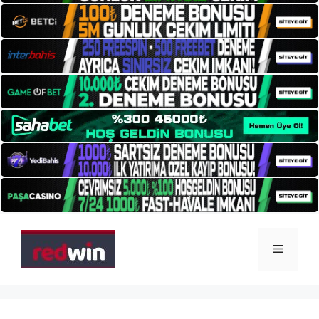
İçeriğe
atla
Menü