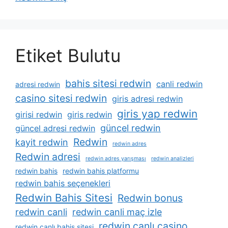
Etiket Bulutu
bahis sitesi redwin
canli redwin
adresi redwin
casino sitesi redwin
giris adresi redwin
giris yap redwin
girisi redwin
giris redwin
güncel redwin
güncel adresi redwin
Redwin
kayit redwin
redwin adres
Redwin adresi
redwin adres yarışması
redwin analizleri
redwin bahis
redwin bahis platformu
redwin bahis seçenekleri
Redwin Bahis Sitesi
Redwin bonus
redwin canli
redwin canli maç izle
redwin canlı casino
redwin canlı bahis sitesi