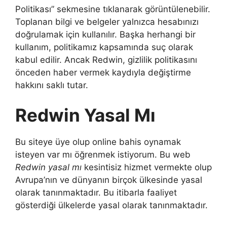
Politikası” sekmesine tıklanarak görüntülenebilir.
Toplanan bilgi ve belgeler yalnızca hesabınızı
doğrulamak için kullanılır. Başka herhangi bir
kullanım, politikamız kapsamında suç olarak
kabul edilir. Ancak Redwin, gizlilik politikasını
önceden haber vermek kaydıyla değiştirme
hakkını saklı tutar.
Redwin Yasal Mı
Bu siteye üye olup online bahis oynamak
isteyen var mı öğrenmek istiyorum. Bu web
Redwin yasal mı
kesintisiz hizmet vermekte olup
Avrupa’nın ve dünyanın birçok ülkesinde yasal
olarak tanınmaktadır. Bu itibarla faaliyet
gösterdiği ülkelerde yasal olarak tanınmaktadır.