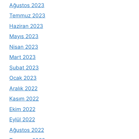
Ağustos 2023
Temmuz 2023
Haziran 2023
Mayıs 2023
Nisan 2023
Mart 2023
Şubat 2023
Ocak 2023
Aralık 2022
Kasım 2022
Ekim 2022
Eylül 2022
Ağustos 2022