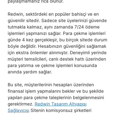
paylaşmamanız rica olunur.
Redwin, sektördeki en popüler bahisçi ve en
güvenilir sitedir. Sadece site üyelerinizi güvende
tutmakla kalmaz, aynı zamanda 7/24 ödeme
işlemleri yapmanızı sağlar. Para çekme işlemleri
günde 4 kez gerçekleşir, bu birçok sitede durum
böyle değildir. Hesabınızın güvenliğini sağlamak
için ekstra önlemler alınmıştır. Deneyimli yerinde
müşteri temsilcileri, canlı destek hattı üzerinden
para yatırma ve çekme işlemleri konusunda
anında yardım sağlar.
Bu site, müşterilerinin hesapları üzerinden
finansal işlem yapmalarını bekler ve bu şekilde
yapılan para çekme taleplerinin belgelenmesini
gerektirmez.
Redwin Tasarım Altyapısı
Sağlayıcısı
Sitenin komisyonsuz şirketleri