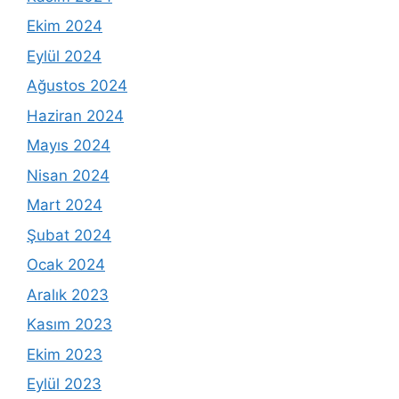
Ekim 2024
Eylül 2024
Ağustos 2024
Haziran 2024
Mayıs 2024
Nisan 2024
Mart 2024
Şubat 2024
Ocak 2024
Aralık 2023
Kasım 2023
Ekim 2023
Eylül 2023