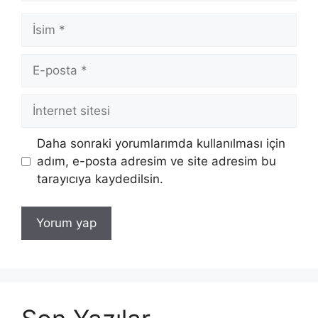
İsim
E-
posta
İnternet
sitesi
Daha sonraki yorumlarımda kullanılması için
adım, e-posta adresim ve site adresim bu
tarayıcıya kaydedilsin.