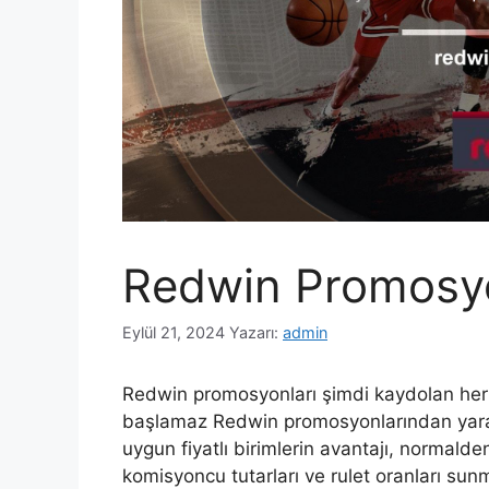
Redwin Promosyo
Eylül 21, 2024
Yazarı:
admin
Redwin promosyonları şimdi kaydolan he
başlamaz Redwin promosyonlarından yararl
uygun fiyatlı birimlerin avantajı, normalde
komisyoncu tutarları ve rulet oranları sun