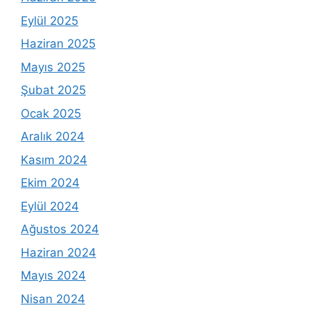
Eylül 2025
Haziran 2025
Mayıs 2025
Şubat 2025
Ocak 2025
Aralık 2024
Kasım 2024
Ekim 2024
Eylül 2024
Ağustos 2024
Haziran 2024
Mayıs 2024
Nisan 2024