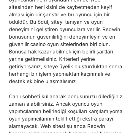
sitesinden her ikisini de kaybetmeden keyif
alması için bir şanstır ve bu oyuncu için bir
ödüldür. Bu ödül, siteyi tanıyan ve oyun
deneyimini geliştiren oyunculara verilir. Redwin
bonusunun güvenilirliğini deneyimleyin ve en
güvenilir casino oyun sitelerinden biri olun.
Bonusa hak kazanabilmek için belirli şartları
yerine getirmelisiniz. Kriterleri yerine
getiriyorsanız, siteye üyelik oluşturduktan sonra
herhangi bir işlem yapmaktan kaçınmalı ve
destek ekibine ulaşmalısınız
Canlı sohbeti kullanarak bonusunuzu dilediğiniz
zaman alabilirsiniz. Ancak oyuncu oyun
yapımcılarının belirlediği koşulları karşılamıyorsa
oyun yapımcılarının teklif ettiği ekstra parayı
alamayacak. Web sitesi şu anda Redwin