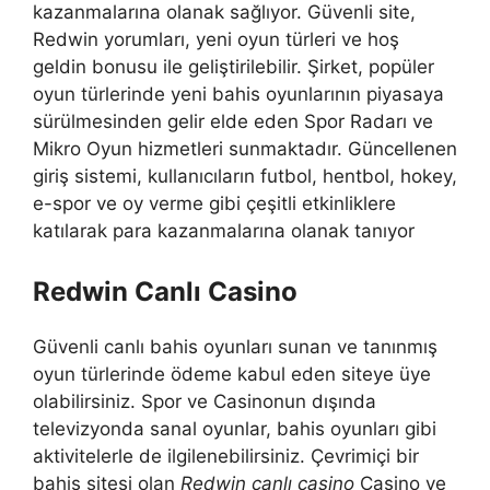
kazanmalarına olanak sağlıyor. Güvenli site,
Redwin yorumları, yeni oyun türleri ve hoş
geldin bonusu ile geliştirilebilir. Şirket, popüler
oyun türlerinde yeni bahis oyunlarının piyasaya
sürülmesinden gelir elde eden Spor Radarı ve
Mikro Oyun hizmetleri sunmaktadır. Güncellenen
giriş sistemi, kullanıcıların futbol, hentbol, hokey,
e-spor ve oy verme gibi çeşitli etkinliklere
katılarak para kazanmalarına olanak tanıyor
Redwin Canlı Casino
Güvenli canlı bahis oyunları sunan ve tanınmış
oyun türlerinde ödeme kabul eden siteye üye
olabilirsiniz. Spor ve Casinonun dışında
televizyonda sanal oyunlar, bahis oyunları gibi
aktivitelerle de ilgilenebilirsiniz. Çevrimiçi bir
bahis sitesi olan
Redwin canlı casino
Casino ve