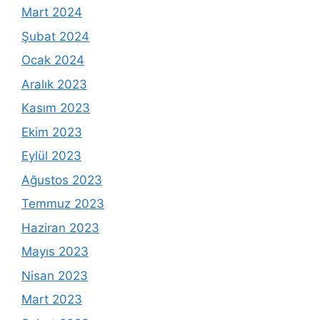
Mart 2024
Şubat 2024
Ocak 2024
Aralık 2023
Kasım 2023
Ekim 2023
Eylül 2023
Ağustos 2023
Temmuz 2023
Haziran 2023
Mayıs 2023
Nisan 2023
Mart 2023