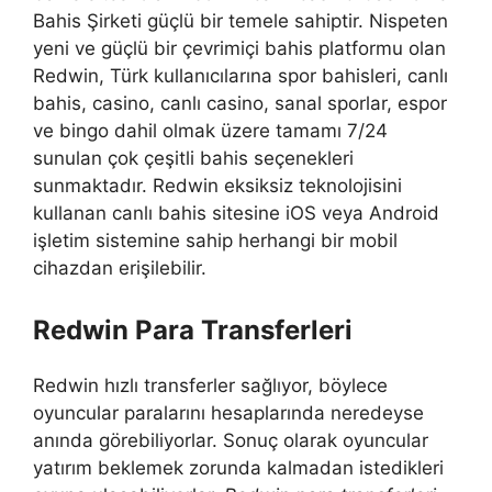
Bahis Şirketi güçlü bir temele sahiptir. Nispeten
yeni ve güçlü bir çevrimiçi bahis platformu olan
Redwin, Türk kullanıcılarına spor bahisleri, canlı
bahis, casino, canlı casino, sanal sporlar, espor
ve bingo dahil olmak üzere tamamı 7/24
sunulan çok çeşitli bahis seçenekleri
sunmaktadır. Redwin eksiksiz teknolojisini
kullanan canlı bahis sitesine iOS veya Android
işletim sistemine sahip herhangi bir mobil
cihazdan erişilebilir.
Redwin Para Transferleri
Redwin hızlı transferler sağlıyor, böylece
oyuncular paralarını hesaplarında neredeyse
anında görebiliyorlar. Sonuç olarak oyuncular
yatırım beklemek zorunda kalmadan istedikleri