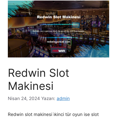
Redwin Slot
Makinesi
Nisan 24, 2024
Yazarı:
admin
Redwin slot makinesi i̇kinci tür oyun ise slot