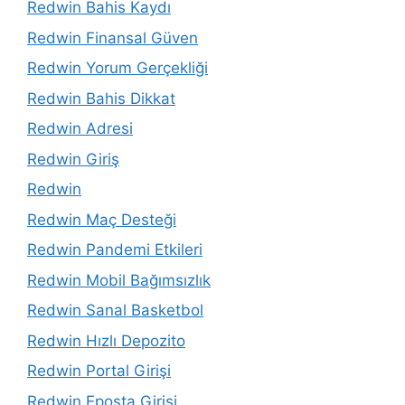
Redwin Bahis Kaydı
Redwin Finansal Güven
Redwin Yorum Gerçekliği
Redwin Bahis Dikkat
Redwin Adresi
Redwin Giriş
Redwin
Redwin Maç Desteği
Redwin Pandemi Etkileri
Redwin Mobil Bağımsızlık
Redwin Sanal Basketbol
Redwin Hızlı Depozito
Redwin Portal Girişi
Redwin Eposta Girişi