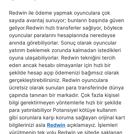
Redwin ile ödeme yapmak oyunculara çok
sayıda avantaj sunuyor; bunların başında güven
geliyor.Redwin hızlı transferler sağlıyor, böylece
oyuncular paralarını hesaplarında neredeyse
anında görebiliyorlar. Sonuç olarak oyuncular
yatırım beklemek zorunda kalmadan istedikleri
oyuna ulaşabiliyorlar. Redwin tekniğini tercih
eden ancak hesabı olmayanlar için hızlı bir
şekilde hesap açıp ödemenizi bağımsız olarak
gerçekleştirebilirsiniz. Redwin oyunculara
ücretsiz olarak sunulan para transferinde dünya
çapında tanınan bir markadır. Çok fazla kişisel
bilgi gerektirmeyen yöntemlerle hızlı bir şekilde
para yatırılabiliyor Potansiyel kötüye kullanım
gibi sorunlara karşı koruma sağlayan orijinal kart
bilgilerinizi asla
Redwin
açıklamayız. İşlemleri
yürütmenin tek yolu Redwin ve sitede saklanan