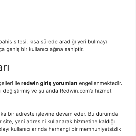
ahis sitesi, kısa sürede aradığı yeri bulmayı
geniş bir kullanıcı ağına sahiptir.
rı
lleri ile
redwin giriş yorumları
engellenmektedir.
ni değiştirmiş ve şu anda Redwin.com’a hizmet
şka bir adreste işlevine devam eder. Bu durumda
 site, yeni adresini kullanarak hizmetine kaldığı
yı kullanıcılarında herhangi bir memnuniyetsizlik