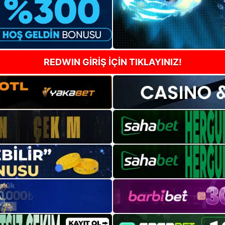
REDWIN GİRİŞ İÇİN TIKLAYINIZ!