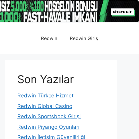
Redwin
Redwin Giriş
Son Yazılar
Redwin Türkçe Hizmet
Redwin Global Casino
Redwin Sportsbook Girişi
Redwin Piyango Oyunları
Redwin İletişim Güvenilirliği