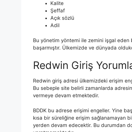
Kalite
Şeffaf
Açık sözlü
Adil
Bu yönetim yöntemi ile zemini işgal eden b
başarmıştır. Ülkemizde ve dünyada oldukça 
Redwin Giriş Yorumla
Redwin giriş adresi ülkemizdeki erişim enge
Bu sebeple site belirli zamanlarda adresi
vermeye devam etmektedir.
BDDK bu adrese erişimi engeller. Yine ba
kısa bir süreliğine erişim sağlanamayan bir
yerden devam edecektir. Bu durumdan dola