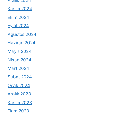
Aralık 2024
Kasım 2024
Ekim 2024
Eylül 2024
Ağustos 2024
Haziran 2024
Mayıs 2024
Nisan 2024
Mart 2024
Şubat 2024
Ocak 2024
Aralık 2023
Kasım 2023
Ekim 2023