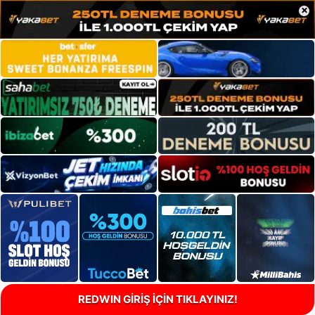
×
REDWIN GİRİŞ İÇİN TIKLAYINIZ!