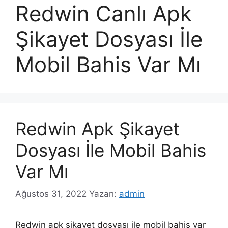
Redwin Canlı Apk
Şikayet Dosyası İle
Mobil Bahis Var Mı
Redwin Apk Şikayet
Dosyası İle Mobil Bahis
Var Mı
Ağustos 31, 2022
Yazarı:
admin
Redwin apk şikayet dosyası ile mobil bahis var