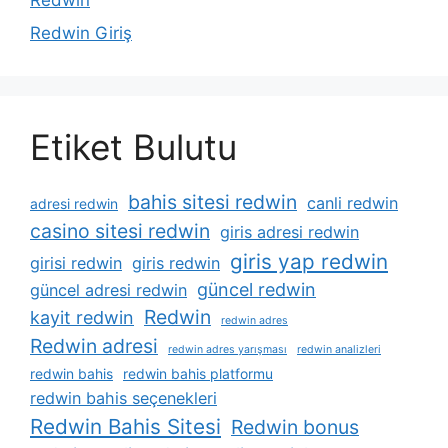
Redwin Giriş
Etiket Bulutu
bahis sitesi redwin
canli redwin
adresi redwin
casino sitesi redwin
giris adresi redwin
giris yap redwin
girisi redwin
giris redwin
güncel redwin
güncel adresi redwin
Redwin
kayit redwin
redwin adres
Redwin adresi
redwin adres yarışması
redwin analizleri
redwin bahis
redwin bahis platformu
redwin bahis seçenekleri
Redwin Bahis Sitesi
Redwin bonus