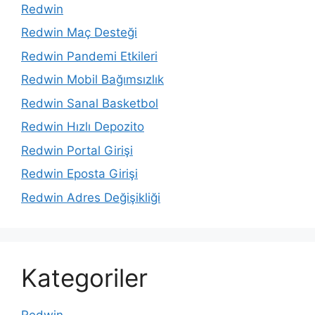
Redwin
Redwin Maç Desteği
Redwin Pandemi Etkileri
Redwin Mobil Bağımsızlık
Redwin Sanal Basketbol
Redwin Hızlı Depozito
Redwin Portal Girişi
Redwin Eposta Girişi
Redwin Adres Değişikliği
Kategoriler
Redwin