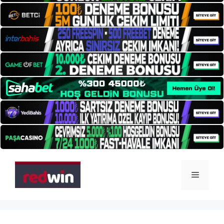
İçeriğe
atla
Menü