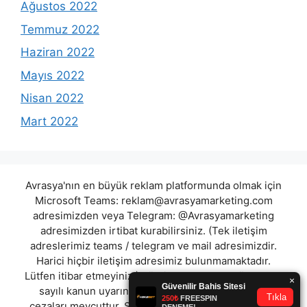
Ağustos 2022
Temmuz 2022
Haziran 2022
Mayıs 2022
Nisan 2022
Mart 2022
Avrasya'nın en büyük reklam platformunda olmak için
Microsoft Teams:
reklam@avrasyamarketing.com
adresimizden veya Telegram: @Avrasyamarketing
adresimizden irtibat kurabilirsiniz. (Tek iletişim
adreslerimiz teams / telegram ve mail adresimizdir.
Harici hiçbir iletişim adresimiz bulunmamaktadır.
Lütfen itibar etmeyiniz.) Türkiye yasalarına göre 7258
sayılı kanun uyarınca yasa dışı bahis oynamanın
cezaları mevcuttur. Şu an bulunduğunuz site hiç bir