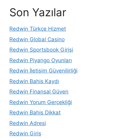
Son Yazılar
Redwin Türkçe Hizmet
Redwin Global Casino
Redwin Sportsbook Girişi
Redwin Piyango Oyunları
Redwin İletişim Güvenilirliği
Redwin Bahis Kaydı
Redwin Finansal Güven
Redwin Yorum Gerçekliği
Redwin Bahis Dikkat
Redwin Adresi
Redwin Giriş