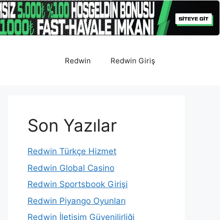
Redwin
Redwin Giriş
Son Yazılar
Redwin Türkçe Hizmet
Redwin Global Casino
Redwin Sportsbook Girişi
Redwin Piyango Oyunları
Redwin İletişim Güvenilirliği