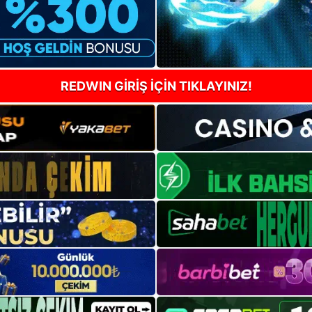
REDWIN GİRİŞ İÇİN TIKLAYINIZ!