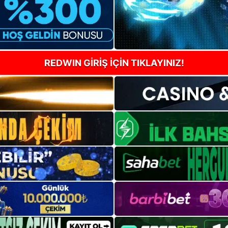
REDWIN GİRİŞ İÇİN TIKLAYINIZ!