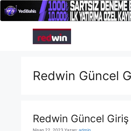
İçeriğe
atla
Redwin Güncel Gi
Redwin Güncel Giriş
Nisan 22, 2023
Yazarı:
admin