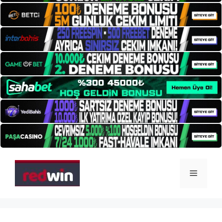
İçeriğe
atla
Menü