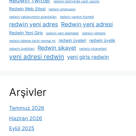
Redwin Twitter
redwin türkiye'de canlı casino
Redwin Web Sitesi
redwin whatsapp
redwin yaklaşımının avantajları
redwin yardım hizmeti
redwin yeni adres
Redwin yeni adresi
Redwin Yeni Giriş
redwin yeni ödemeler
redwin yöntemi
redwin üyeleri
redwin üyelik
redwin ödeme tarihi normal mi
Redwin şikayet
redwin üyelikleri
redwin şikayetleri
yeni adresi redwin
yeni giris redwin
Arşivler
Temmuz 2026
Haziran 2026
Eylül 2025