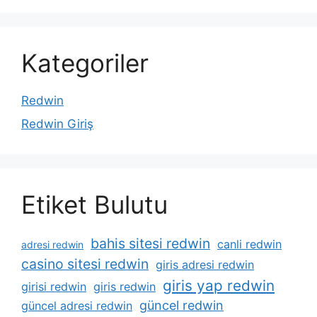
Kategoriler
Redwin
Redwin Giriş
Etiket Bulutu
bahis sitesi redwin
canli redwin
adresi redwin
casino sitesi redwin
giris adresi redwin
giris yap redwin
girisi redwin
giris redwin
güncel redwin
güncel adresi redwin