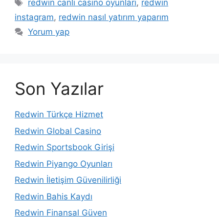
Etiketler
redwin canlı casino oyunları
,
redwin
instagram
,
redwin nasıl yatırım yaparım
Yorum yap
Son Yazılar
Redwin Türkçe Hizmet
Redwin Global Casino
Redwin Sportsbook Girişi
Redwin Piyango Oyunları
Redwin İletişim Güvenilirliği
Redwin Bahis Kaydı
Redwin Finansal Güven