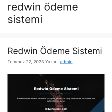
redwin ödeme
sistemi
Redwin Ödeme Sistemi
Temmuz 22, 2023
Yazarı:
admin