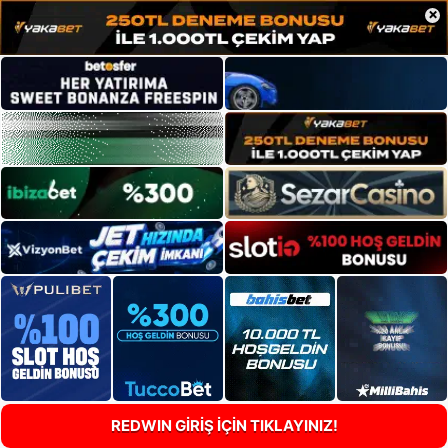
×
REDWIN GİRİŞ İÇİN TIKLAYINIZ!