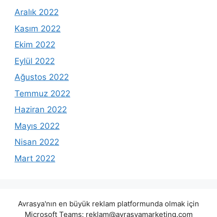
Aralık 2022
Kasım 2022
Ekim 2022
Eylül 2022
Ağustos 2022
Temmuz 2022
Haziran 2022
Mayıs 2022
Nisan 2022
Mart 2022
Avrasya'nın en büyük reklam platformunda olmak için
Microsoft Teams:
reklam@avrasyamarketing.com