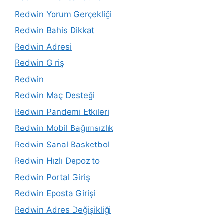
Redwin Yorum Gerçekliği
Redwin Bahis Dikkat
Redwin Adresi
Redwin Giriş
Redwin
Redwin Maç Desteği
Redwin Pandemi Etkileri
Redwin Mobil Bağımsızlık
Redwin Sanal Basketbol
Redwin Hızlı Depozito
Redwin Portal Girişi
Redwin Eposta Girişi
Redwin Adres Değişikliği