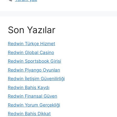
Son Yazılar
Redwin Türkçe Hizmet
Redwin Global Casino
Redwin Sportsbook Girişi
Redwin Piyango Oyunları
Redwin İletişim Güvenilirliği
Redwin Bahis Kaydı
Redwin Finansal Güven
Redwin Yorum Gerçekliği
Redwin Bahis Dikkat