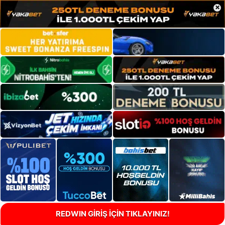
×
REDWIN GİRİŞ İÇİN TIKLAYINIZ!