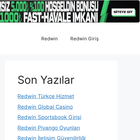
Redwin
Redwin Giriş
Son Yazılar
Redwin Türkçe Hizmet
Redwin Global Casino
Redwin Sportsbook Girişi
Redwin Piyango Oyunları
Redwin İletişim Güvenilirliği