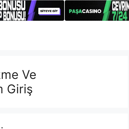
kme Ve
 Giriş