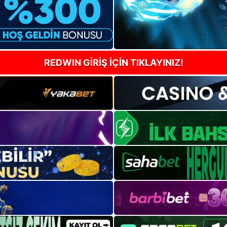
REDWIN GİRİŞ İÇİN TIKLAYINIZ!