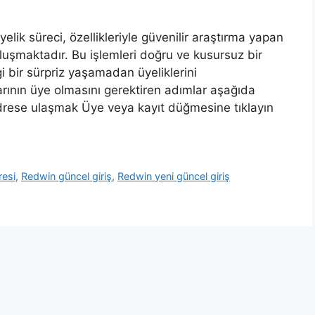
lik süreci, özellikleriyle güvenilir araştırma yapan
luşmaktadır. Bu işlemleri doğru ve kusursuz bir
gi bir sürpriz yaşamadan üyeliklerini
arının üye olmasını gerektiren adımlar aşağıda
adrese ulaşmak Üye veya kayıt düğmesine tıklayın
resi
,
Redwin güncel giriş
,
Redwin yeni güncel giriş