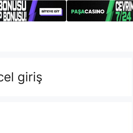
el giriş